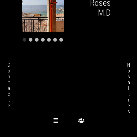
Roses
M.D
Contacte
Nosaltres