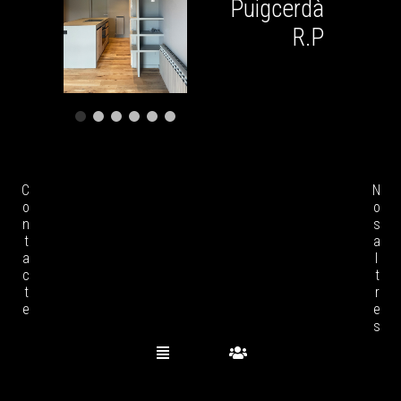
Puigcerdà
R.P
Contacte
Nosaltres