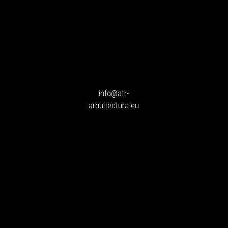
info@atr-
arquitectura.eu
+34 616 79 55 67